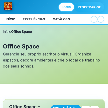
LOGIN
REGISTRAR-SE
INÍCIO
EXPERIÊNCIAS
CATÁLOGO
Início
Office Space
Office Space
Gerencie seu próprio escritório virtual! Organize
espaços, decore ambientes e crie o local de trabalho
dos seus sonhos.
Office Space –
SIMULAÇÃO DE