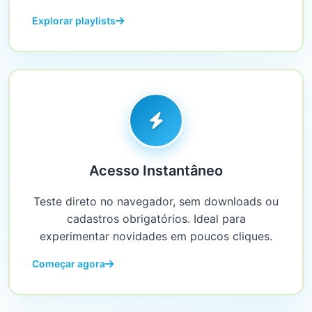
Explorar playlists
Acesso Instantâneo
Teste direto no navegador, sem downloads ou
cadastros obrigatórios. Ideal para
experimentar novidades em poucos cliques.
Começar agora