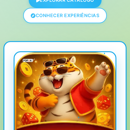
EXPLORAR CATÁLOGO
CONHECER EXPERIÊNCIAS