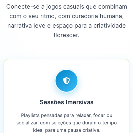
Conecte-se a jogos casuais que combinam
com o seu ritmo, com curadoria humana,
narrativa leve e espaço para a criatividade
florescer.
Sessões Imersivas
Playlists pensadas para relaxar, focar ou
socializar, com seleções que duram o tempo
ideal para uma pausa criativa.