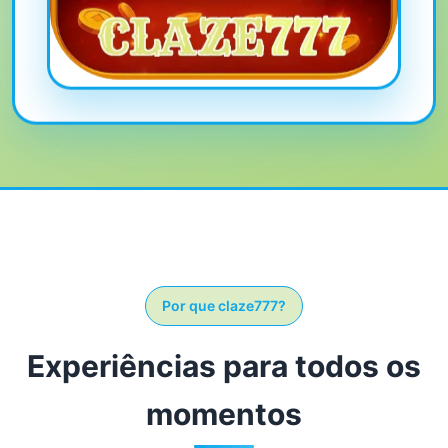
Por que claze777?
Experiências para todos os
momentos