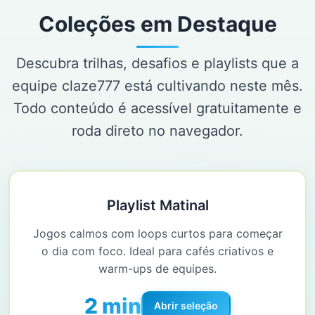
Coleções em Destaque
Descubra trilhas, desafios e playlists que a
equipe claze777 está cultivando neste mês.
Todo conteúdo é acessível gratuitamente e
roda direto no navegador.
Playlist Matinal
Jogos calmos com loops curtos para começar
o dia com foco. Ideal para cafés criativos e
warm-ups de equipes.
2 min
Abrir seleção