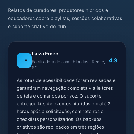
Relatos de curadores, produtores híbridos e
educadores sobre playlists, sessões colaborativas
e suporte criativo do hub.
Luiza Freire
4.9
LF
Facilitadora de Jams Híbridas · Recife,
PE
As rotas de acessibilidade foram revisadas e
garantiram navegação completa via leitores
de tela e comandos por voz. O suporte
entregou kits de eventos híbridos em até 2
horas após a solicitação, com roteiros e
checklists personalizados. Os backups
criativos são replicados em três regiões