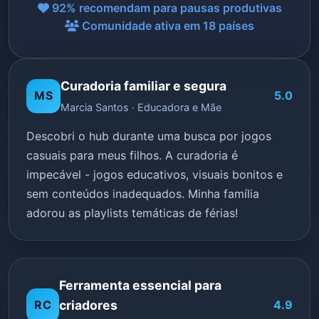
92% recomendam para pausas produtivas
Comunidade ativa em 18 países
Curadoria familiar e segura
MS
5.0
Marcia Santos · Educadora e Mãe
Descobri o hub durante uma busca por jogos
casuais para meus filhos. A curadoria é
impecável - jogos educativos, visuais bonitos e
sem conteúdos inadequados. Minha família
adorou as playlists temáticas de férias!
Ferramenta essencial para
RC
criadores
4.9