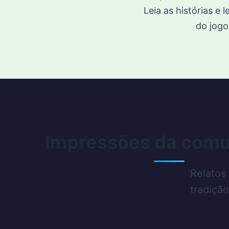
Leia as histórias e
do jogo
Impressões da com
Relatos
tradiçã